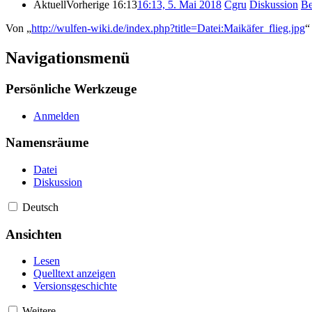
Aktuell
Vorherige
16:13
16:13, 5. Mai 2018
‎
Cgru
Diskussion
Be
Von „
http://wulfen-wiki.de/index.php?title=Datei:Maikäfer_flieg.jpg
“
Navigationsmenü
Persönliche Werkzeuge
Anmelden
Namensräume
Datei
Diskussion
Deutsch
Ansichten
Lesen
Quelltext anzeigen
Versionsgeschichte
Weitere