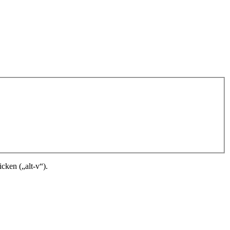
cken („alt-v“).