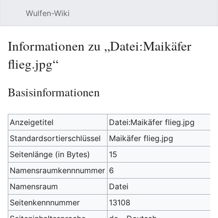
Wulfen-Wiki
Suche
Be
Informationen zu „Datei:Maikäfer
flieg.jpg“
Basisinformationen
Anzeigetitel
Datei:Maikäfer flieg.jpg
Standardsortierschlüssel
Maikäfer flieg.jpg
Seitenlänge (in Bytes)
15
Namensraumkennnummer
6
Namensraum
Datei
Seitenkennnummer
13108