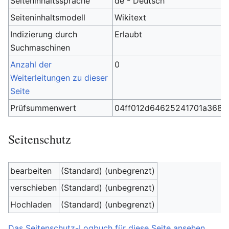
Seiteninhaltssprache
de - Deutsch
Seiteninhaltsmodell
Wikitext
Indizierung durch
Erlaubt
Suchmaschinen
Anzahl der
0
Weiterleitungen zu dieser
Seite
Prüfsummenwert
04ff012d64625241701a368a
Seitenschutz
bearbeiten
(Standard) (unbegrenzt)
verschieben
(Standard) (unbegrenzt)
Hochladen
(Standard) (unbegrenzt)
Das Seitenschutz-Logbuch für diese Seite ansehen.