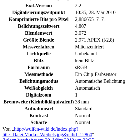
Exif-Version
2.2
Digitalisierungszeitpunkt
10:35, 28. Mär 2010
Komprimierte Bits pro Pixel
2,88665517171
Belichtungszeitwert
4,807
Blendenwert
3,072
Größte Blende
2,971 APEX (f/2,8)
Messverfahren
Mittenzentriert
Lichtquelle
Unbekannt
Blitz
kein Blitz
Farbraum
sRGB
Messmethode
Ein-Chip-Farbsensor
Belichtungsmodus
Automatische Belichtung
Weißabgleich
Automatisch
Digitalzoom
1
Brennweite (Kleinbildäquivalent)
38 mm
Aufnahmeart
Standard
Kontrast
Normal
Schärfe
Normal
Von „
http://wulfen-wiki.de/index.php?
title=Datei:Marko_Weibels.jpg&oldid=12860
“