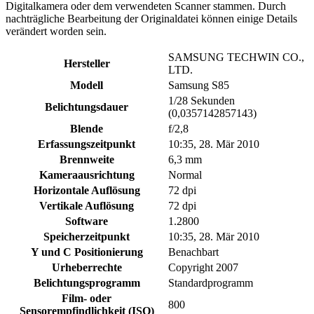
Digitalkamera oder dem verwendeten Scanner stammen. Durch
nachträgliche Bearbeitung der Originaldatei können einige Details
verändert worden sein.
SAMSUNG TECHWIN CO.,
Hersteller
LTD.
Modell
Samsung S85
1/28 Sekunden
Belichtungsdauer
(0,0357142857143)
Blende
f/2,8
Erfassungszeitpunkt
10:35, 28. Mär 2010
Brennweite
6,3 mm
Kameraausrichtung
Normal
Horizontale Auflösung
72 dpi
Vertikale Auflösung
72 dpi
Software
1.2800
Speicherzeitpunkt
10:35, 28. Mär 2010
Y und C Positionierung
Benachbart
Urheberrechte
Copyright 2007
Belichtungsprogramm
Standardprogramm
Film- oder
800
Sensorempfindlichkeit (ISO)