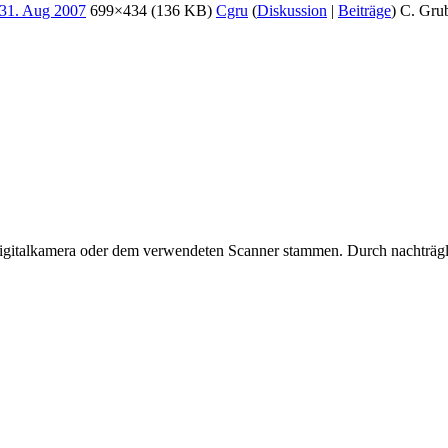
699×434
(136 KB)
Cgru
(
Diskussion
|
Beiträge
)
C. Grub
 Digitalkamera oder dem verwendeten Scanner stammen. Durch nachträgli