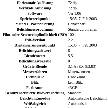
Horizontale Auflösung
72 dpi
Vertikale Auflösung
72 dpi
Software
Ver 1.06
Speicherzeitpunkt
15:35, 7. Feb 2003
Y und C Positionierung
Benachbart
Belichtungsprogramm
Standardprogramm
Film- oder Sensorempfindlichkeit (ISO)
100
Exif-Version
2.2
Digitalisierungszeitpunkt
15:35, 7. Feb 2003
Belichtungszeitwert
8
Blendenwert
5,5
Belichtungsvorgabe
0
Größte Blende
3,1 APEX (f/2,93)
Messverfahren
Mittenzentriert
Lichtquelle
Unbekannt
Blitz
kein Blitz
Farbraum
sRGB
Benutzerdefinierte Bildverarbeitung
Standard
Belichtungsmodus
Automatische Belichtung
Weißabgleich
Automatisch