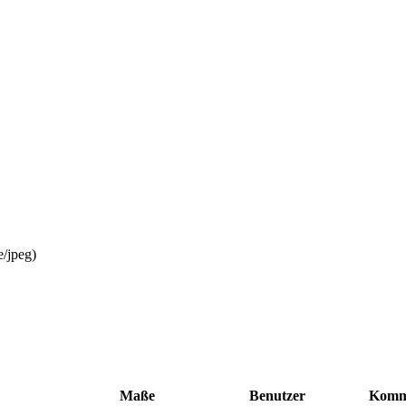
e/jpeg
)
Maße
Benutzer
Komm