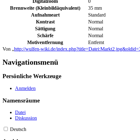
Digitalzoom
0
Brennweite (Kleinbildäquivalent)
35 mm
Aufnahmeart
Standard
Kontrast
Normal
Sättigung
Normal
Schärfe
Normal
Motiventfernung
Entfernt
Von „
http://wulfen-wiki.de/index.php?title=Datei:Markt2.jpg&oldid
Navigationsmenü
Persönliche Werkzeuge
Anmelden
Namensräume
Datei
Diskussion
Deutsch