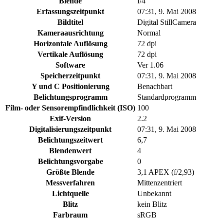
Blende
f/4
Erfassungszeitpunkt
07:31, 9. Mai 2008
Bildtitel
Digital StillCamera
Kameraausrichtung
Normal
Horizontale Auflösung
72 dpi
Vertikale Auflösung
72 dpi
Software
Ver 1.06
Speicherzeitpunkt
07:31, 9. Mai 2008
Y und C Positionierung
Benachbart
Belichtungsprogramm
Standardprogramm
Film- oder Sensorempfindlichkeit (ISO)
100
Exif-Version
2.2
Digitalisierungszeitpunkt
07:31, 9. Mai 2008
Belichtungszeitwert
6,7
Blendenwert
4
Belichtungsvorgabe
0
Größte Blende
3,1 APEX (f/2,93)
Messverfahren
Mittenzentriert
Lichtquelle
Unbekannt
Blitz
kein Blitz
Farbraum
sRGB