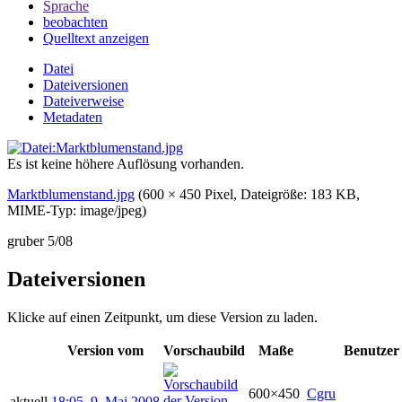
Sprache
beobachten
Quelltext anzeigen
Datei
Dateiversionen
Dateiverweise
Metadaten
Es ist keine höhere Auflösung vorhanden.
Marktblumenstand.jpg
‎
(600 × 450 Pixel, Dateigröße: 183 KB,
MIME-Typ:
image/jpeg
)
gruber 5/08
Dateiversionen
Klicke auf einen Zeitpunkt, um diese Version zu laden.
Version vom
Vorschaubild
Maße
Benutzer
600×450
Cgru
aktuell
18:05, 9. Mai 2008