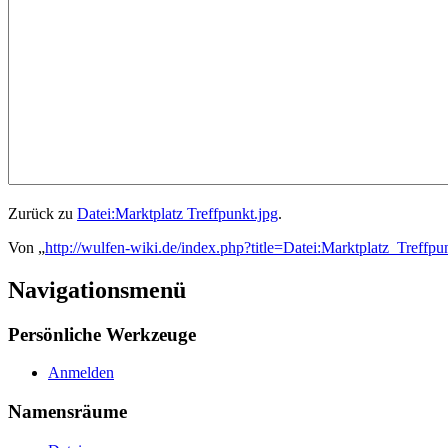
Zurück zu
Datei:Marktplatz Treffpunkt.jpg
.
Von „
http://wulfen-wiki.de/index.php?title=Datei:Marktplatz_Treffpu
Navigationsmenü
Persönliche Werkzeuge
Anmelden
Namensräume