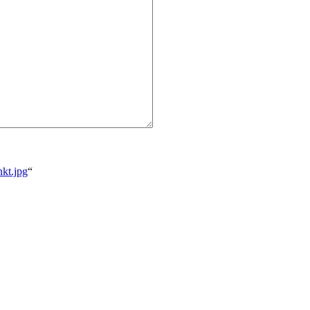
nkt.jpg
“