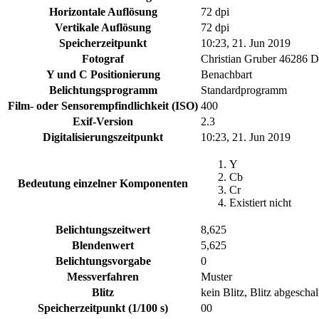
Horizontale Auflösung
72 dpi
Vertikale Auflösung
72 dpi
Speicherzeitpunkt
10:23, 21. Jun 2019
Fotograf
Christian Gruber 46286 
Y und C Positionierung
Benachbart
Belichtungsprogramm
Standardprogramm
Film- oder Sensorempfindlichkeit (ISO)
400
Exif-Version
2.3
Digitalisierungszeitpunkt
10:23, 21. Jun 2019
Y
Cb
Bedeutung einzelner Komponenten
Cr
Existiert nicht
Belichtungszeitwert
8,625
Blendenwert
5,625
Belichtungsvorgabe
0
Messverfahren
Muster
Blitz
kein Blitz, Blitz abgeschal
Speicherzeitpunkt (1/100 s)
00