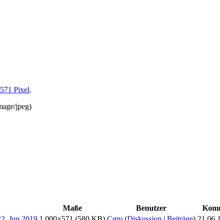
 571 Pixel
.
mage/jpeg
)
Maße
Benutzer
Komm
1.000×571
(580 KB)
Cgru
(
Diskussion
|
Beiträge
)
21.06.