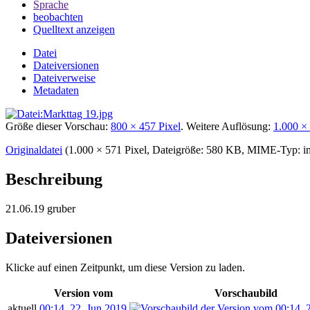
Sprache
beobachten
Quelltext anzeigen
Datei
Dateiversionen
Dateiverweise
Metadaten
Größe dieser Vorschau:
800 × 457 Pixel
.
Weitere Auflösung:
1.000 ×
Originaldatei
‎
(1.000 × 571 Pixel, Dateigröße: 580 KB, MIME-Typ:
i
Beschreibung
21.06.19 gruber
Dateiversionen
Klicke auf einen Zeitpunkt, um diese Version zu laden.
Version vom
Vorschaubild
aktuell
00:14, 22. Jun 2019