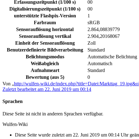
Erfassungszeitpunkt (1/100 s)
00
Digitalisierungszeitpunkt (1/100 s)
00
unterstützte Flashpix-Version
1
Farbraum
sRGB
Sensorauflösung horizontal
2.864,08839779
Sensorauflösung vertikal
2.904,20168067
Einheit der Sensorauflösung
Zoll
Benutzerdefinierte Bildverarbeitung
Standard
Belichtungsmodus
Automatische Belichtung
Weißabgleich
Automatisch
Aufnahmeart
Standard
Bewertung (aus 5)
0
Von „
http://wulfen-wiki.de/index.php?title=Datei:Markttag_19.jpg&
Zuletzt bearbeitet am 22. Juni 2019 um 00:14
Sprachen
Diese Seite ist nicht in anderen Sprachen verfügbar.
Wulfen-Wiki
Diese Seite wurde zuletzt am 22. Juni 2019 um 00:14 Uhr geän