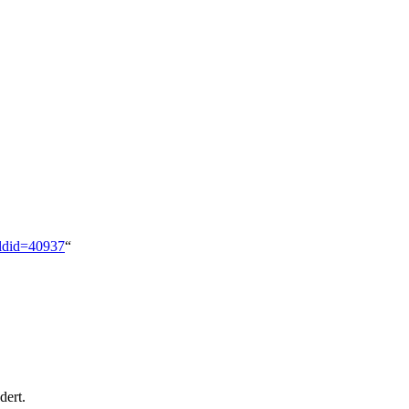
oldid=40937
“
dert.