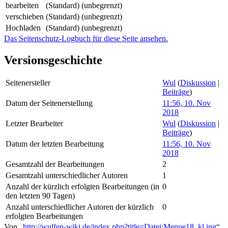
bearbeiten
(Standard) (unbegrenzt)
verschieben
(Standard) (unbegrenzt)
Hochladen
(Standard) (unbegrenzt)
Das Seitenschutz-Logbuch für diese Seite ansehen.
Versionsgeschichte
Seitenersteller
Wul
(
Diskussion
|
Beiträge
)
Datum der Seitenerstellung
11:56, 10. Nov
2018
Letzter Bearbeiter
Wul
(
Diskussion
|
Beiträge
)
Datum der letzten Bearbeitung
11:56, 10. Nov
2018
Gesamtzahl der Bearbeitungen
2
Gesamtzahl unterschiedlicher Autoren
1
Anzahl der kürzlich erfolgten Bearbeitungen (in
0
den letzten 90 Tagen)
Anzahl unterschiedlicher Autoren der kürzlich
0
erfolgten Bearbeitungen
Von „
http://wulfen-wiki.de/index.php?title=Datei:Menue18_kl.jpg
“