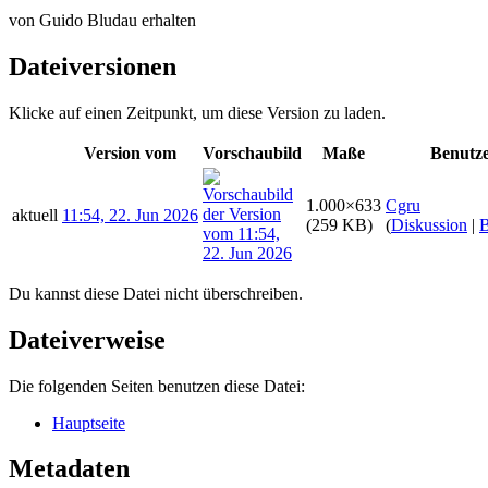
von Guido Bludau erhalten
Dateiversionen
Klicke auf einen Zeitpunkt, um diese Version zu laden.
Version vom
Vorschaubild
Maße
Benutz
1.000×633
Cgru
aktuell
11:54, 22. Jun 2026
(259 KB)
(
Diskussion
|
B
Du kannst diese Datei nicht überschreiben.
Dateiverweise
Die folgenden Seiten benutzen diese Datei:
Hauptseite
Metadaten