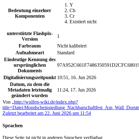
Y
Bedeutung einzelner
Cb
Komponenten
Cr
Existiert nicht
unterstützte Flashpix-
1
Version
Farbraum
Nicht kalibriert
Aufnahmeart
Standard
Eindeutige Kennung des
ursprünglichen
97A952C661F7486350591D2CFC6801
Dokuments
Digitalisierungszeitpunkt
10:51, 16. Jun 2026
Datum, zu dem die
Metadaten letztmalig
11:24, 17. Jun 2026
geändert wurden
Von „
http://wulfen-wiki.de/index.php?
title=Datei:Mondscheinsiedlung_Nachbarschaftfest_Am_Wall_Dor
Zuletzt bearbeitet am 22. Juni 2026 um 11:54
Sprachen
Diese Seite ist nicht in anderen Sprachen verfügbar.