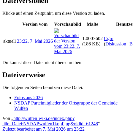
Dateiversionen
Klicke auf einen Zeitpunkt, um diese Version zu laden.
Version vom
Vorschaubild
Maße
Benutze
1.000×602
Cgru
aktuell
23:22, 7. Mai 2026
(186 KB)
(
Diskussion
|
B
Du kannst diese Datei nicht überschreiben.
Dateiverweise
Die folgenden Seiten benutzen diese Datei:
Fotos aus 2026
NSDAP Parteimitglieder der Ortsgruppe der Gemeinde
Wulfen
Von „
http://wulfen-wiki.de/index.php?
title=Datei:NSDAPwulfen1kopf.jpg&oldid=61248
“
Zuletzt bearbeitet am 7. Mai 2026 um 23:22