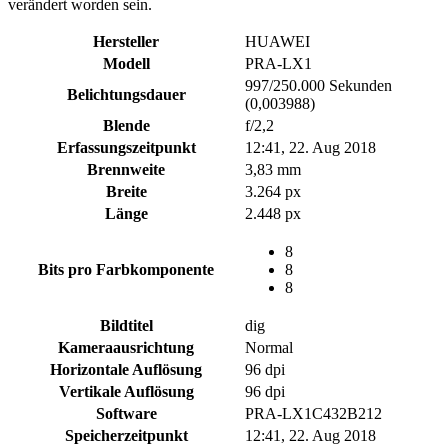
verändert worden sein.
Hersteller
HUAWEI
Modell
PRA-LX1
997/250.000 Sekunden
Belichtungsdauer
(0,003988)
Blende
f/2,2
Erfassungszeitpunkt
12:41, 22. Aug 2018
Brennweite
3,83 mm
Breite
3.264 px
Länge
2.448 px
8
Bits pro Farbkomponente
8
8
Bildtitel
dig
Kameraausrichtung
Normal
Horizontale Auflösung
96 dpi
Vertikale Auflösung
96 dpi
Software
PRA-LX1C432B212
Speicherzeitpunkt
12:41, 22. Aug 2018