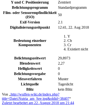
Y und C Positionierung
Zentriert
Belichtungsprogramm
Standardprogramm
Film- oder Sensorempfindlichkeit
50
(ISO)
Exif-Version
2.1
Digitalisierungszeitpunkt
12:41, 22. Aug 2018
Y
Bedeutung einzelner
Cb
Komponenten
Cr
Existiert nicht
Belichtungszeitwert
29,8973
Blendenwert
2,27
Helligkeitswert
0
Belichtungsvorgabe
0
Messverfahren
Muster
Lichtquelle
Tageslicht
Blitz
kein Blitz
Von „
http://wulfen-wiki.de/index.php?
title=Datei:Nutria_am_See.jpg&oldid=38407
“
Zuletzt bearbeitet am 22. August 2018 um 21:44