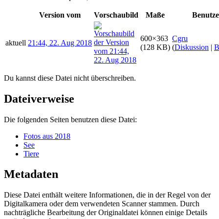
Version vom
Vorschaubild
Maße
Benutze
600×363
Cgru
aktuell
21:44, 22. Aug 2018
(128 KB)
(
Diskussion
|
B
Du kannst diese Datei nicht überschreiben.
Dateiverweise
Die folgenden Seiten benutzen diese Datei:
Fotos aus 2018
See
Tiere
Metadaten
Diese Datei enthält weitere Informationen, die in der Regel von der
Digitalkamera oder dem verwendeten Scanner stammen. Durch
nachträgliche Bearbeitung der Originaldatei können einige Details