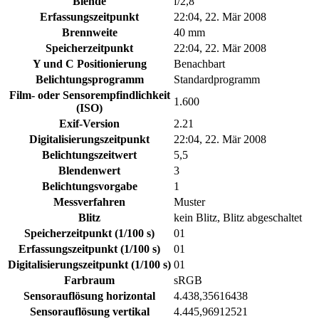
Blende
f/2,8
Erfassungszeitpunkt
22:04, 22. Mär 2008
Brennweite
40 mm
Speicherzeitpunkt
22:04, 22. Mär 2008
Y und C Positionierung
Benachbart
Belichtungsprogramm
Standardprogramm
Film- oder Sensorempfindlichkeit
1.600
(ISO)
Exif-Version
2.21
Digitalisierungszeitpunkt
22:04, 22. Mär 2008
Belichtungszeitwert
5,5
Blendenwert
3
Belichtungsvorgabe
1
Messverfahren
Muster
Blitz
kein Blitz, Blitz abgeschaltet
Speicherzeitpunkt (1/100 s)
01
Erfassungszeitpunkt (1/100 s)
01
Digitalisierungszeitpunkt (1/100 s)
01
Farbraum
sRGB
Sensorauflösung horizontal
4.438,35616438
Sensorauflösung vertikal
4.445,96912521