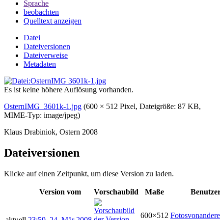
Sprache
beobachten
Quelltext anzeigen
Datei
Dateiversionen
Dateiverweise
Metadaten
Es ist keine höhere Auflösung vorhanden.
OsternIMG_3601k-1.jpg
‎
(600 × 512 Pixel, Dateigröße: 87 KB,
MIME-Typ:
image/jpeg
)
Klaus Drabiniok, Ostern 2008
Dateiversionen
Klicke auf einen Zeitpunkt, um diese Version zu laden.
Version vom
Vorschaubild
Maße
Benutze
600×512
Fotosvonander
aktuell
23:59, 24. Mär 2008