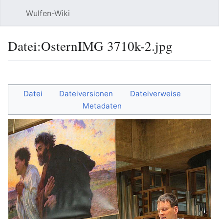
Wulfen-Wiki
Suche
Be
Datei
:
OsternIMG 3710k-2.jpg
Sprache
beobacht
Quel
Datei
Dateiversionen
Dateiverweise
Metadaten