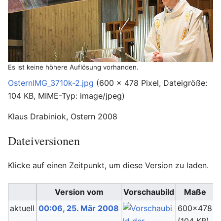
Es ist keine höhere Auflösung vorhanden.
OsternIMG_3710k-2.jpg
‎
(600 × 478 Pixel, Dateigröße:
104 KB, MIME-Typ:
image/jpeg
)
Klaus Drabiniok, Ostern 2008
Dateiversionen
Klicke auf einen Zeitpunkt, um diese Version zu laden.
Version vom
Vorschaubild
Maße
aktuell
00:06, 25. Mär 2008
600×478
F