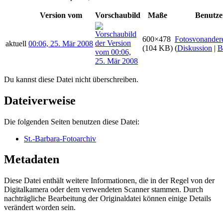
Version vom
Vorschaubild
Maße
Benutze
600×478
Fotosvonander
aktuell
00:06, 25. Mär 2008
(104 KB)
(
Diskussion
|
B
Du kannst diese Datei nicht überschreiben.
Dateiverweise
Die folgenden Seiten benutzen diese Datei:
St.-Barbara-Fotoarchiv
Metadaten
Diese Datei enthält weitere Informationen, die in der Regel von der
Digitalkamera oder dem verwendeten Scanner stammen. Durch
nachträgliche Bearbeitung der Originaldatei können einige Details
verändert worden sein.