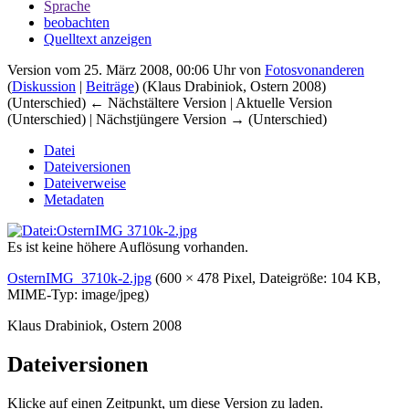
Sprache
beobachten
Quelltext anzeigen
Version vom 25. März 2008, 00:06 Uhr von
Fotosvonanderen
(
Diskussion
|
Beiträge
)
(Klaus Drabiniok, Ostern 2008)
(Unterschied) ← Nächstältere Version | Aktuelle Version
(Unterschied) | Nächstjüngere Version → (Unterschied)
Datei
Dateiversionen
Dateiverweise
Metadaten
Es ist keine höhere Auflösung vorhanden.
OsternIMG_3710k-2.jpg
‎
(600 × 478 Pixel, Dateigröße: 104 KB,
MIME-Typ:
image/jpeg
)
Klaus Drabiniok, Ostern 2008
Dateiversionen
Klicke auf einen Zeitpunkt, um diese Version zu laden.