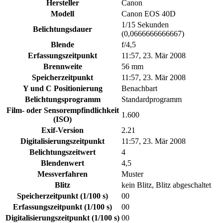
Hersteller
Canon
Modell
Canon EOS 40D
1/15 Sekunden
Belichtungsdauer
(0,0666666666667)
Blende
f/4,5
Erfassungszeitpunkt
11:57, 23. Mär 2008
Brennweite
56 mm
Speicherzeitpunkt
11:57, 23. Mär 2008
Y und C Positionierung
Benachbart
Belichtungsprogramm
Standardprogramm
Film- oder Sensorempfindlichkeit
1.600
(ISO)
Exif-Version
2.21
Digitalisierungszeitpunkt
11:57, 23. Mär 2008
Belichtungszeitwert
4
Blendenwert
4,5
Messverfahren
Muster
Blitz
kein Blitz, Blitz abgeschaltet
Speicherzeitpunkt (1/100 s)
00
Erfassungszeitpunkt (1/100 s)
00
Digitalisierungszeitpunkt (1/100 s)
00