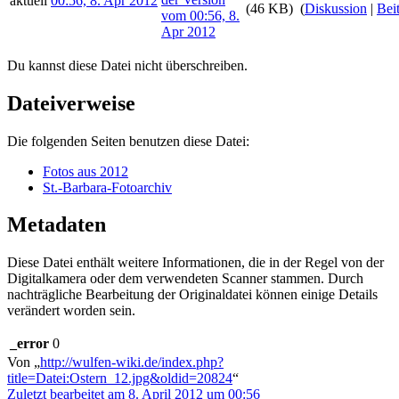
aktuell
00:56, 8. Apr 2012
(46 KB)
(
Diskussion
|
Bei
Du kannst diese Datei nicht überschreiben.
Dateiverweise
Die folgenden Seiten benutzen diese Datei:
Fotos aus 2012
St.-Barbara-Fotoarchiv
Metadaten
Diese Datei enthält weitere Informationen, die in der Regel von der
Digitalkamera oder dem verwendeten Scanner stammen. Durch
nachträgliche Bearbeitung der Originaldatei können einige Details
verändert worden sein.
_error
0
Von „
http://wulfen-wiki.de/index.php?
title=Datei:Ostern_12.jpg&oldid=20824
“
Zuletzt bearbeitet am 8. April 2012 um 00:56