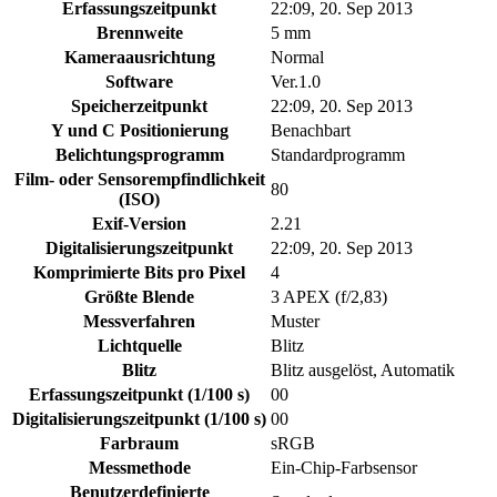
Erfassungszeitpunkt
22:09, 20. Sep 2013
Brennweite
5 mm
Kameraausrichtung
Normal
Software
Ver.1.0
Speicherzeitpunkt
22:09, 20. Sep 2013
Y und C Positionierung
Benachbart
Belichtungsprogramm
Standardprogramm
Film- oder Sensorempfindlichkeit
80
(ISO)
Exif-Version
2.21
Digitalisierungszeitpunkt
22:09, 20. Sep 2013
Komprimierte Bits pro Pixel
4
Größte Blende
3 APEX (f/2,83)
Messverfahren
Muster
Lichtquelle
Blitz
Blitz
Blitz ausgelöst, Automatik
Erfassungszeitpunkt (1/100 s)
00
Digitalisierungszeitpunkt (1/100 s)
00
Farbraum
sRGB
Messmethode
Ein-Chip-Farbsensor
Benutzerdefinierte