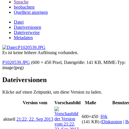
Sprache
beobachten
Quelltext anzeigen
Datei
Dateiversionen
Dateiverweise
Metadaten
Es ist keine höhere Auflösung vorhanden.
P1020539.JPG
‎
(600 × 450 Pixel, Dateigröße: 141 KB, MIME-Typ:
image/jpeg
)
Dateiversionen
Klicke auf einen Zeitpunkt, um diese Version zu laden.
Version vom
Vorschaubild
Maße
Benutze
600×450
Hjk
aktuell
21:22, 22. Sep 2013
(141 KB)
(
Diskussion
|
B