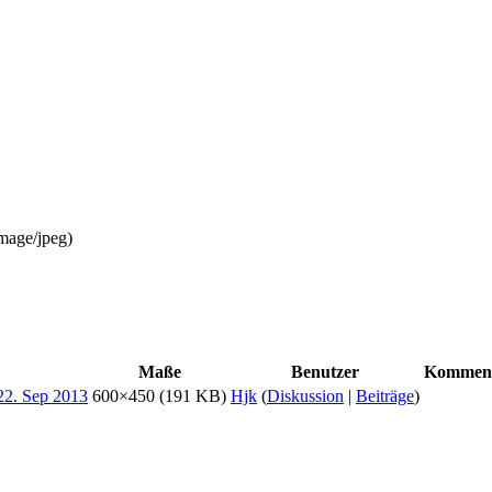
mage/jpeg
)
Maße
Benutzer
Kommen
600×450
(191 KB)
Hjk
(
Diskussion
|
Beiträge
)