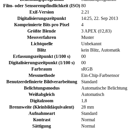
Film- oder Sensorempfindlichkeit (ISO)
80
Exif-Version
2.21
Digitalisierungszeitpunkt
14:25, 22. Sep 2013
Komprimierte Bits pro Pixel
4
Größte Blende
3 APEX (f/2,83)
Messverfahren
Muster
Lichtquelle
Unbekannt
Blitz
kein Blitz, Automatik
Erfassungszeitpunkt (1/100 s)
00
Digitalisierungszeitpunkt (1/100 s)
00
Farbraum
sRGB
Messmethode
Ein-Chip-Farbsensor
Benutzerdefinierte Bildverarbeitung
Standard
Belichtungsmodus
Automatische Belichtung
Weißabgleich
Automatisch
Digitalzoom
1,8
Brennweite (Kleinbildäquivalent)
28 mm
Aufnahmeart
Standard
Kontrast
Normal
Sättigung
Normal