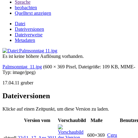
Sprache
beobachten
Quelltext anzeigen
Datei
Dateiversionen
Dateiverweise
Metadaten
Es ist keine höhere Auflösung vorhanden.
Palmsonntag_11.jpg
‎
(600 × 369 Pixel, Dateigröße: 109 KB, MIME-
Typ:
image/jpeg
)
17.04.11 gruber
Dateiversionen
Klicke auf einen Zeitpunkt, um diese Version zu laden.
Version vom
Vorschaubild
Maße
Benutze
600×369
Cgru
aktuell
22:51, 17. Apr 2011