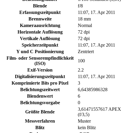
Blende
f/8
Erfassungszeitpunkt
11:07, 17. Apr 2011
Brennweite
18 mm
Kameraausrichtung
Normal
Horizontale Auflösung
72 dpi
Vertikale Auflösung
72 dpi
Speicherzeitpunkt
11:07, 17. Apr 2011
Y und C Positionierung
Zentriert
Film- oder Sensorempfindlichkeit
100
(ISO)
Exif-Version
2.2
Digitalisierungszeitpunkt
11:07, 17. Apr 2011
Komprimierte Bits pro Pixel
3
Belichtungszeitwert
6,64385986328
Blendenwert
6
Belichtungsvorgabe
0
3,61471557617 APEX
Größte Blende
(f/3,5)
Messverfahren
Muster
Blitz
kein Blitz