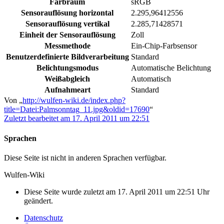
Farbraum
sRGB
Sensorauflösung horizontal
2.295,96412556
Sensorauflösung vertikal
2.285,71428571
Einheit der Sensorauflösung
Zoll
Messmethode
Ein-Chip-Farbsensor
Benutzerdefinierte Bildverarbeitung
Standard
Belichtungsmodus
Automatische Belichtung
Weißabgleich
Automatisch
Aufnahmeart
Standard
Von „
http://wulfen-wiki.de/index.php?
title=Datei:Palmsonntag_11.jpg&oldid=17690
“
Zuletzt bearbeitet am 17. April 2011 um 22:51
Sprachen
Diese Seite ist nicht in anderen Sprachen verfügbar.
Wulfen-Wiki
Diese Seite wurde zuletzt am 17. April 2011 um 22:51 Uhr
geändert.
Datenschutz