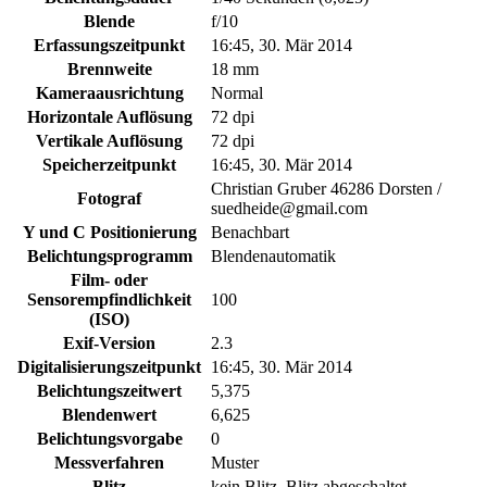
Blende
f/10
Erfassungszeitpunkt
16:45, 30. Mär 2014
Brennweite
18 mm
Kameraausrichtung
Normal
Horizontale Auflösung
72 dpi
Vertikale Auflösung
72 dpi
Speicherzeitpunkt
16:45, 30. Mär 2014
Christian Gruber 46286 Dorsten /
Fotograf
suedheide@gmail.com
Y und C Positionierung
Benachbart
Belichtungsprogramm
Blendenautomatik
Film- oder
Sensorempfindlichkeit
100
(ISO)
Exif-Version
2.3
Digitalisierungszeitpunkt
16:45, 30. Mär 2014
Belichtungszeitwert
5,375
Blendenwert
6,625
Belichtungsvorgabe
0
Messverfahren
Muster
Blitz
kein Blitz, Blitz abgeschaltet