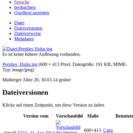
Sprache
beobachten
Quelltext anzeigen
Datei
Dateiversionen
Dateiverweise
Metadaten
Es ist keine höhere Auflösung vorhanden.
Perplies_Huhn.jpg
‎
(600 × 413 Pixel, Dateigröße: 191 KB, MIME-
Typ:
image/jpeg
)
Maiberger Allee 20, 30.03.14 gruber
Dateiversionen
Klicke auf einen Zeitpunkt, um diese Version zu laden.
Version vom
Vorschaubild
Maße
Benutze
600×413
Cgru
aktuell
23:51, 11. Apr 2014