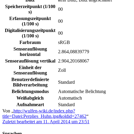
Speicherzeitpunkt (1/100
00
s)
Erfassungszeitpunkt
00
(1/100 s)
Digitalisierungszeitpunkt
00
(1/100 s)
Farbraum
sRGB
Sensorauflösung
2.864,08839779
horizontal
Sensorauflösung vertikal
2.904,20168067
Einheit der
Zoll
Sensorauflösung
Benutzerdefinierte
Standard
Bildverarbeitung
Belichtungsmodus
Automatische Belichtung
Weißabgleich
Automatisch
Aufnahmeart
Standard
Von „
http://wulfen-wiki.de/index.php?
title=Datei:Perplies_Huhn.jpg&oldid=27462
“
Zuletzt bearbeitet am 11. April 2014 um 23:51
Sprachen