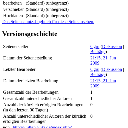
bearbeiten
(Standard) (unbegrenzt)
verschieben
(Standard) (unbegrenzt)
Hochladen
(Standard) (unbegrenzt)
Das Seitenschutz-Logbuch für diese Seite ansehen.
Versionsgeschichte
Seitenersteller
Cgru
(
Diskussion
|
Beiträge
)
Datum der Seitenerstellung
21:15, 21. Jun
2009
Letzter Bearbeiter
Cgru
(
Diskussion
|
Beiträge
)
Datum der letzten Bearbeitung
21:15, 21. Jun
2009
Gesamtzahl der Bearbeitungen
1
Gesamtzahl unterschiedlicher Autoren
1
Anzahl der kürzlich erfolgten Bearbeitungen
0
(in den letzten 90 Tagen)
Anzahl unterschiedlicher Autoren der kürzlich
0
erfolgten Bearbeitungen
Von „
http://wulfen-wiki.de/index.php?