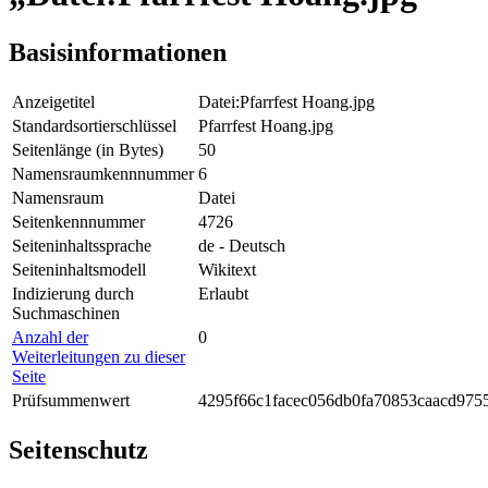
Basisinformationen
Anzeigetitel
Datei:Pfarrfest Hoang.jpg
Standardsortierschlüssel
Pfarrfest Hoang.jpg
Seitenlänge (in Bytes)
50
Namensraumkennnummer
6
Namensraum
Datei
Seitenkennnummer
4726
Seiteninhaltssprache
de - Deutsch
Seiteninhaltsmodell
Wikitext
Indizierung durch
Erlaubt
Suchmaschinen
Anzahl der
0
Weiterleitungen zu dieser
Seite
Prüfsummenwert
4295f66c1facec056db0fa70853caacd975
Seitenschutz