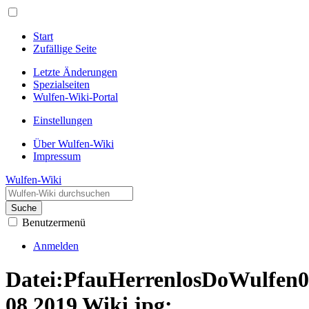
Start
Zufällige Seite
Letzte Änderungen
Spezialseiten
Wulfen-Wiki-Portal
Einstellungen
Über Wulfen-Wiki
Impressum
Wulfen-Wiki
Suche
Benutzermenü
Anmelden
Datei:PfauHerrenlosDoWulfen
08 2019 Wiki.jpg: