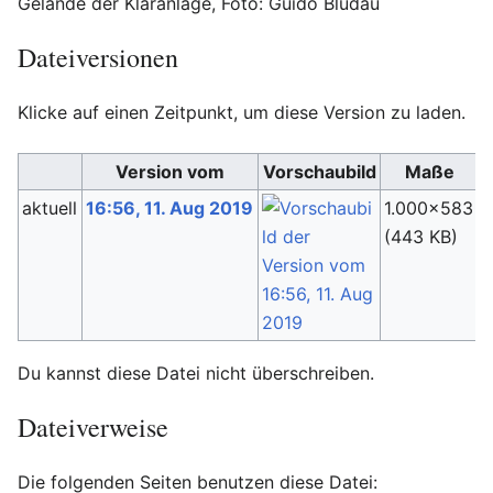
Gelände der Kläranlage, Foto: Guido Bludau
Dateiversionen
Klicke auf einen Zeitpunkt, um diese Version zu laden.
Version vom
Vorschaubild
Maße
aktuell
16:56, 11. Aug 2019
1.000×583
F
(443 KB)
(
Du kannst diese Datei nicht überschreiben.
Dateiverweise
Die folgenden Seiten benutzen diese Datei: