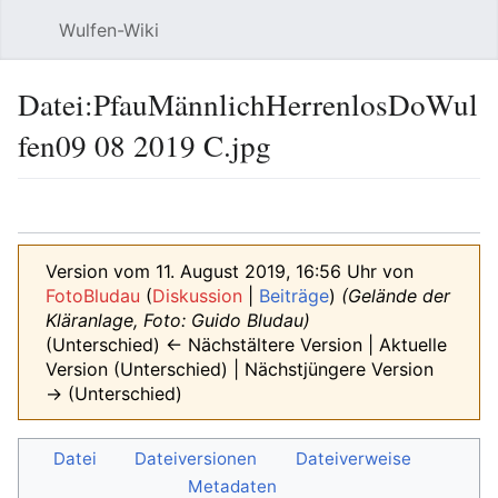
Wulfen-Wiki
Suche
Be
Datei
:
PfauMännlichHerrenlosDoWul
fen09 08 2019 C.jpg
Sprache
beobacht
Quel
Version vom 11. August 2019, 16:56 Uhr von
FotoBludau
(
Diskussion
|
Beiträge
)
(Gelände der
Kläranlage, Foto: Guido Bludau)
(Unterschied) ← Nächstältere Version | Aktuelle
Version (Unterschied) | Nächstjüngere Version
→ (Unterschied)
Datei
Dateiversionen
Dateiverweise
Metadaten