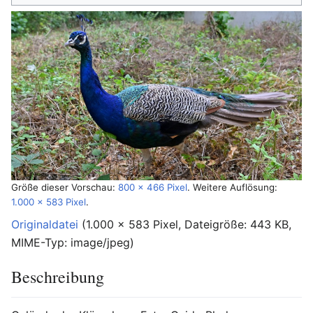
Größe dieser Vorschau:
800 × 466 Pixel
.
Weitere Auflösung:
1.000 × 583 Pixel
.
Originaldatei
‎
(1.000 × 583 Pixel, Dateigröße: 443 KB,
MIME-Typ:
image/jpeg
)
Beschreibung