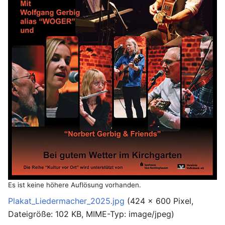
Es ist keine höhere Auflösung vorhanden.
Plakat_Liedermacher_2025.jpg
‎
(424 × 600 Pixel,
Dateigröße: 102 KB, MIME-Typ:
image/jpeg
)