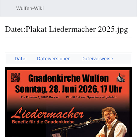
Wulfen-Wiki
Suche
Be
Datei
:
Plakat Liedermacher 2025.jpg
Sprache
beobacht
Quel
Datei
Dateiversionen
Dateiverweise