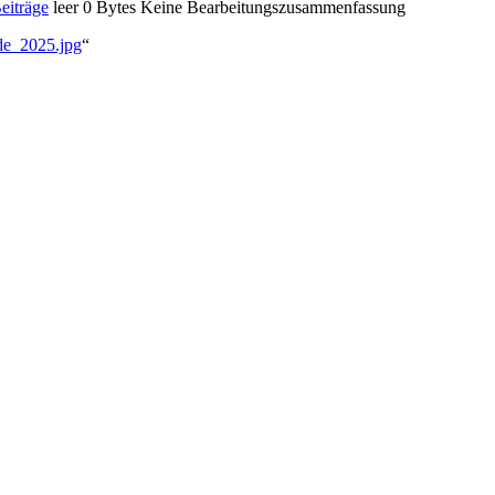
eiträge
‎
leer
0 Bytes
‎
Keine Bearbeitungszusammenfassung
nde_2025.jpg
“