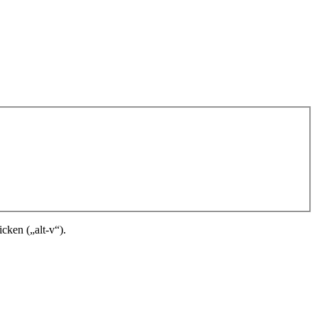
cken („alt-v“).