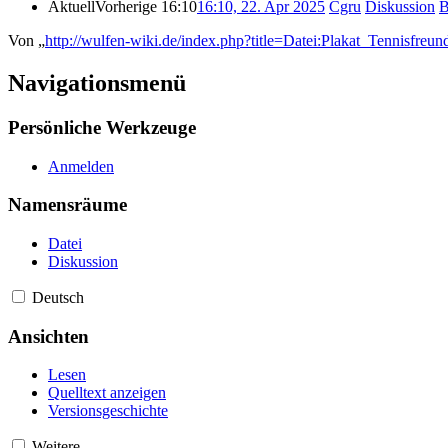
Aktuell
Vorherige
16:10
16:10, 22. Apr 2025
‎
Cgru
Diskussion
B
Von „
http://wulfen-wiki.de/index.php?title=Datei:Plakat_Tennisfreu
Navigationsmenü
Persönliche Werkzeuge
Anmelden
Namensräume
Datei
Diskussion
Deutsch
Ansichten
Lesen
Quelltext anzeigen
Versionsgeschichte
Weitere