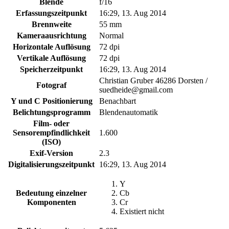
Blende
f/16
Erfassungszeitpunkt
16:29, 13. Aug 2014
Brennweite
55 mm
Kameraausrichtung
Normal
Horizontale Auflösung
72 dpi
Vertikale Auflösung
72 dpi
Speicherzeitpunkt
16:29, 13. Aug 2014
Christian Gruber 46286 Dorsten /
Fotograf
suedheide@gmail.com
Y und C Positionierung
Benachbart
Belichtungsprogramm
Blendenautomatik
Film- oder
Sensorempfindlichkeit
1.600
(ISO)
Exif-Version
2.3
Digitalisierungszeitpunkt
16:29, 13. Aug 2014
Y
Bedeutung einzelner
Cb
Komponenten
Cr
Existiert nicht