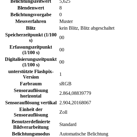
Belichtungszeitwert
5,625
Blendenwert
8
Belichtungsvorgabe
0
Messverfahren
Muster
Blitz
kein Blitz, Blitz abgeschaltet
Speicherzeitpunkt (1/100
00
s)
Erfassungszeitpunkt
00
(1/100 s)
Digitalisierungszeitpunkt
00
(1/100 s)
unterstützte Flashpix-
1
Version
Farbraum
sRGB
Sensorauflösung
2.864,08839779
horizontal
Sensorauflösung vertikal
2.904,20168067
Einheit der
Zoll
Sensorauflösung
Benutzerdefinierte
Standard
Bildverarbeitung
Belichtungsmodus
Automatische Belichtung