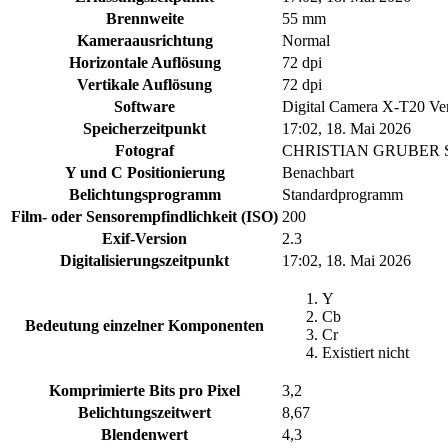
Brennweite
55 mm
Kameraausrichtung
Normal
Horizontale Auflösung
72 dpi
Vertikale Auflösung
72 dpi
Software
Digital Camera X-T20 Ve
Speicherzeitpunkt
17:02, 18. Mai 2026
Fotograf
CHRISTIAN GRUBER
Y und C Positionierung
Benachbart
Belichtungsprogramm
Standardprogramm
Film- oder Sensorempfindlichkeit (ISO)
200
Exif-Version
2.3
Digitalisierungszeitpunkt
17:02, 18. Mai 2026
Y
Cb
Bedeutung einzelner Komponenten
Cr
Existiert nicht
Komprimierte Bits pro Pixel
3,2
Belichtungszeitwert
8,67
Blendenwert
4,3