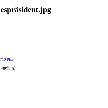
espräsident.jpg
 710 Pixel
.
mage/jpeg
)