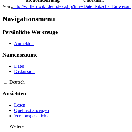
Motiventfernung
Unbekannt
Von „
http://wulfen-wiki.de/index.php?title=Datei:Rikscha_Einweis
Navigationsmenü
Persönliche Werkzeuge
Anmelden
Namensräume
Datei
Diskussion
Deutsch
Ansichten
Lesen
Quelltext anzeigen
Versionsgeschichte
Weitere