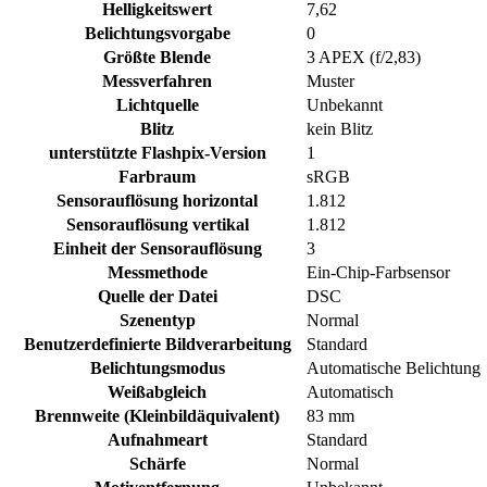
Helligkeitswert
7,62
Belichtungsvorgabe
0
Größte Blende
3 APEX (f/2,83)
Messverfahren
Muster
Lichtquelle
Unbekannt
Blitz
kein Blitz
unterstützte Flashpix-Version
1
Farbraum
sRGB
Sensorauflösung horizontal
1.812
Sensorauflösung vertikal
1.812
Einheit der Sensorauflösung
3
Messmethode
Ein-Chip-Farbsensor
Quelle der Datei
DSC
Szenentyp
Normal
Benutzerdefinierte Bildverarbeitung
Standard
Belichtungsmodus
Automatische Belichtung
Weißabgleich
Automatisch
Brennweite (Kleinbildäquivalent)
83 mm
Aufnahmeart
Standard
Schärfe
Normal