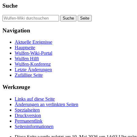
Suche
Navigation
Aktuelle Ereignisse
Hauptseite
Wulfen-Wiki-Portal
Wulfen Hilft
Wulfen-Konferenz
Letzte Änderungen
Zufällige Seite
Werkzeuge
Links auf diese Seite
Änderungen an verlinkten Seiten
Spezialseiten
Druckversion
Permanentlink
Seiten­­informationen
Diese Seite wurde zuletzt am 19. Mai 2026 um 14:03 Uhr geän