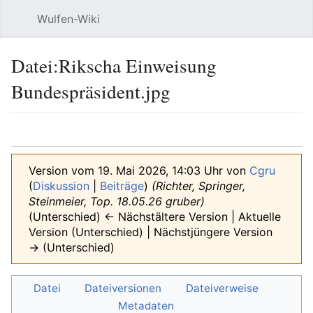
Wulfen-Wiki
Suche
Be
Datei
:
Rikscha Einweisung
Bundespräsident.jpg
Sprache
beobacht
Quel
Version vom 19. Mai 2026, 14:03 Uhr von
Cgru
(
Diskussion
|
Beiträge
)
(Richter, Springer,
Steinmeier, Top. 18.05.26 gruber)
(Unterschied) ← Nächstältere Version | Aktuelle
Version (Unterschied) | Nächstjüngere Version
→ (Unterschied)
Datei
Dateiversionen
Dateiverweise
Metadaten