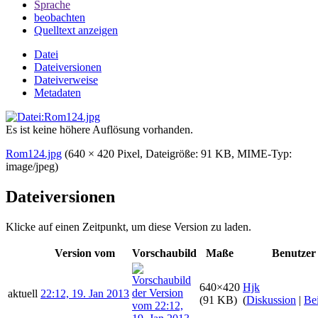
Sprache
beobachten
Quelltext anzeigen
Datei
Dateiversionen
Dateiverweise
Metadaten
Es ist keine höhere Auflösung vorhanden.
Rom124.jpg
‎
(640 × 420 Pixel, Dateigröße: 91 KB, MIME-Typ:
image/jpeg
)
Dateiversionen
Klicke auf einen Zeitpunkt, um diese Version zu laden.
Version vom
Vorschaubild
Maße
Benutzer
640×420
Hjk
aktuell
22:12, 19. Jan 2013
(91 KB)
(
Diskussion
|
Bei