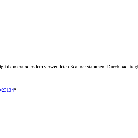
 Digitalkamera oder dem verwendeten Scanner stammen. Durch nachträgli
d=23134
“