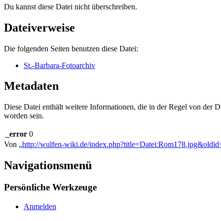
Du kannst diese Datei nicht überschreiben.
Dateiverweise
Die folgenden Seiten benutzen diese Datei:
St.-Barbara-Fotoarchiv
Metadaten
Diese Datei enthält weitere Informationen, die in der Regel von der
worden sein.
_error
0
Von „
http://wulfen-wiki.de/index.php?title=Datei:Rom178.jpg&oldi
Navigationsmenü
Persönliche Werkzeuge
Anmelden