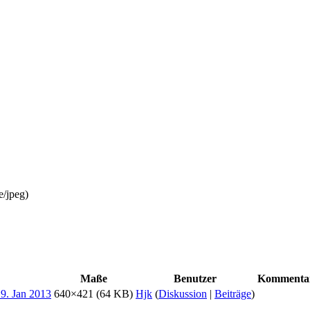
e/jpeg
)
Maße
Benutzer
Kommenta
640×421
(64 KB)
Hjk
(
Diskussion
|
Beiträge
)