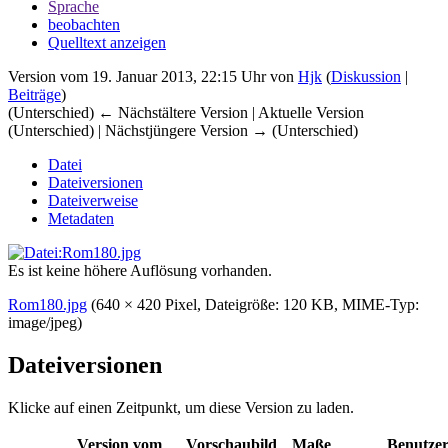
Sprache
beobachten
Quelltext anzeigen
Version vom 19. Januar 2013, 22:15 Uhr von
Hjk
(
Diskussion
|
Beiträge
)
(Unterschied) ← Nächstältere Version | Aktuelle Version
(Unterschied) | Nächstjüngere Version → (Unterschied)
Datei
Dateiversionen
Dateiverweise
Metadaten
Es ist keine höhere Auflösung vorhanden.
Rom180.jpg
‎
(640 × 420 Pixel, Dateigröße: 120 KB, MIME-Typ:
image/jpeg
)
Dateiversionen
Klicke auf einen Zeitpunkt, um diese Version zu laden.
Version vom
Vorschaubild
Maße
Benutze