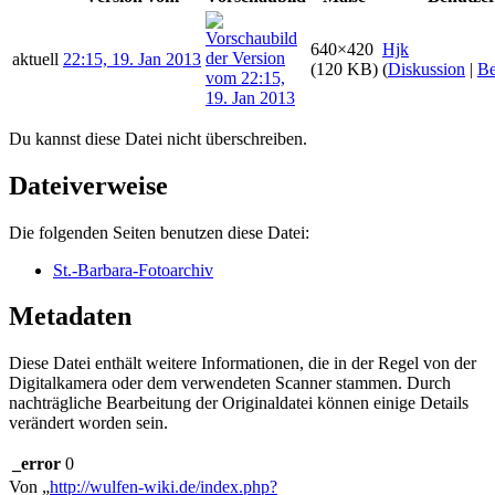
640×420
Hjk
aktuell
22:15, 19. Jan 2013
(120 KB)
(
Diskussion
|
Be
Du kannst diese Datei nicht überschreiben.
Dateiverweise
Die folgenden Seiten benutzen diese Datei:
St.-Barbara-Fotoarchiv
Metadaten
Diese Datei enthält weitere Informationen, die in der Regel von der
Digitalkamera oder dem verwendeten Scanner stammen. Durch
nachträgliche Bearbeitung der Originaldatei können einige Details
verändert worden sein.
_error
0
Von „
http://wulfen-wiki.de/index.php?