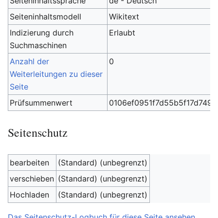
Seiteninhaltssprache
de - Deutsch
Seiteninhaltsmodell
Wikitext
Indizierung durch
Erlaubt
Suchmaschinen
Anzahl der
0
Weiterleitungen zu dieser
Seite
Prüfsummenwert
0106ef0951f7d55b5f17d749
Seitenschutz
bearbeiten
(Standard) (unbegrenzt)
verschieben
(Standard) (unbegrenzt)
Hochladen
(Standard) (unbegrenzt)
Das Seitenschutz-Logbuch für diese Seite ansehen.