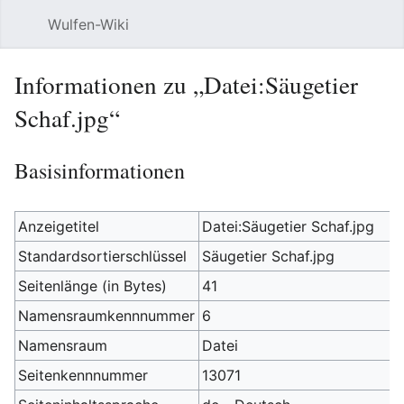
Wulfen-Wiki
Suche
Be
Informationen zu „Datei:Säugetier
Schaf.jpg“
Basisinformationen
Anzeigetitel
Datei:Säugetier Schaf.jpg
Standardsortierschlüssel
Säugetier Schaf.jpg
Seitenlänge (in Bytes)
41
Namensraumkennnummer
6
Namensraum
Datei
Seitenkennnummer
13071