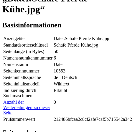
Kühe.jpg“
Basisinformationen
Anzeigetitel
Datei:Schafe Pferde Kühe.jpg
Standardsortierschlüssel
Schafe Pferde Kühe.jpg
Seitenlänge (in Bytes)
50
Namensraumkennnummer
6
Namensraum
Datei
Seitenkennnummer
10553
Seiteninhaltssprache
de - Deutsch
Seiteninhaltsmodell
Wikitext
Indizierung durch
Erlaubt
Suchmaschinen
Anzahl der
0
Weiterleitungen zu dieser
Seite
Prüfsummenwert
212486bfcaa2c8cf2afe7caf5b715542a342