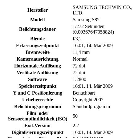
SAMSUNG TECHWIN CO.,
Hersteller
LTD.
Modell
Samsung S85
1/272 Sekunden
Belichtungsdauer
(0,00367647058824)
Blende
f/3,2
Erfassungszeitpunkt
16:01, 14. Mär 2009
Brennweite
11,4 mm
Kameraausrichtung
Normal
Horizontale Auflösung
72 dpi
Vertikale Auflösung
72 dpi
Software
1.2800
Speicherzeitpunkt
16:01, 14. Mär 2009
Y und C Positionierung
Benachbart
Urheberrechte
Copyright 2007
Belichtungsprogramm
Standardprogramm
Film- oder
50
Sensorempfindlichkeit (ISO)
Exif-Version
2.2
Digitalisierungszeitpunkt
16:01, 14. Mär 2009