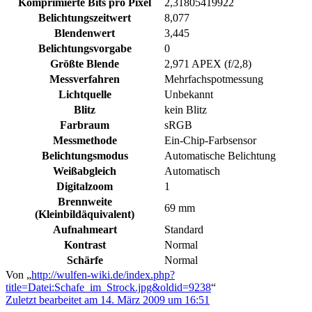
Komprimierte Bits pro Pixel
2,31805419922
Belichtungszeitwert
8,077
Blendenwert
3,445
Belichtungsvorgabe
0
Größte Blende
2,971 APEX (f/2,8)
Messverfahren
Mehrfachspotmessung
Lichtquelle
Unbekannt
Blitz
kein Blitz
Farbraum
sRGB
Messmethode
Ein-Chip-Farbsensor
Belichtungsmodus
Automatische Belichtung
Weißabgleich
Automatisch
Digitalzoom
1
Brennweite
69 mm
(Kleinbildäquivalent)
Aufnahmeart
Standard
Kontrast
Normal
Schärfe
Normal
Von „
http://wulfen-wiki.de/index.php?
title=Datei:Schafe_im_Strock.jpg&oldid=9238
“
Zuletzt bearbeitet am 14. März 2009 um 16:51