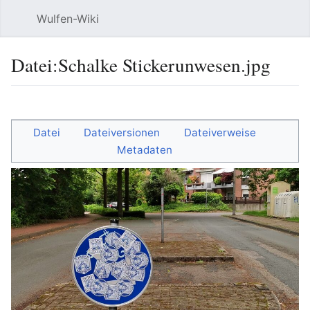
Wulfen-Wiki
Suche
Be
Datei
:
Schalke Stickerunwesen.jpg
Sprache
beobacht
Quel
Datei
Dateiversionen
Dateiverweise
Metadaten