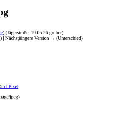
pg
ge
)
(Jägerstraße, 19.05.26 gruber)
d) | Nächstjüngere Version → (Unterschied)
 551 Pixel
.
mage/jpeg
)