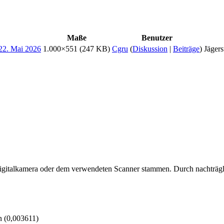
Maße
Benutzer
1.000×551
(247 KB)
Cgru
(
Diskussion
|
Beiträge
)
Jägers
 Digitalkamera oder dem verwendeten Scanner stammen. Durch nachträgli
n (0,003611)