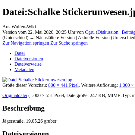
Datei
:
Schalke Stickerunwesen.j
Aus Wulfen-Wiki
Version vom 22. Mai 2026, 20:25 Uhr von
Cgru
(
Diskussion
|
Beiträ
(Unterschied) ← Nächstältere Version | Aktuelle Version (Unterschie
Zur Navigation springen
Zur Suche springen
Datei
Dateiversionen
Dateiverweise
Metadaten
Größe dieser Vorschau:
800 × 441 Pixel
.
Weitere Auflösung:
1.000 ×
Originaldatei
‎
(1.000 × 551 Pixel, Dateigröße: 247 KB, MIME-Typ:
i
Beschreibung
Jägerstraße, 19.05.26 gruber
Dateiversionen