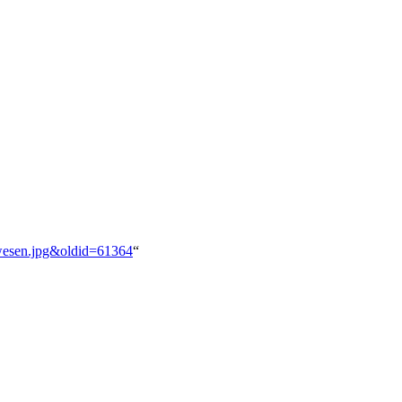
unwesen.jpg&oldid=61364
“