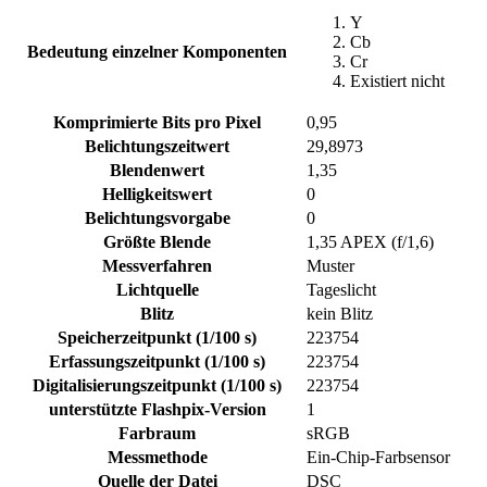
Y
Cb
Bedeutung einzelner Komponenten
Cr
Existiert nicht
Komprimierte Bits pro Pixel
0,95
Belichtungszeitwert
29,8973
Blendenwert
1,35
Helligkeitswert
0
Belichtungsvorgabe
0
Größte Blende
1,35 APEX (f/1,6)
Messverfahren
Muster
Lichtquelle
Tageslicht
Blitz
kein Blitz
Speicherzeitpunkt (1/100 s)
223754
Erfassungszeitpunkt (1/100 s)
223754
Digitalisierungszeitpunkt (1/100 s)
223754
unterstützte Flashpix-Version
1
Farbraum
sRGB
Messmethode
Ein-Chip-Farbsensor
Quelle der Datei
DSC