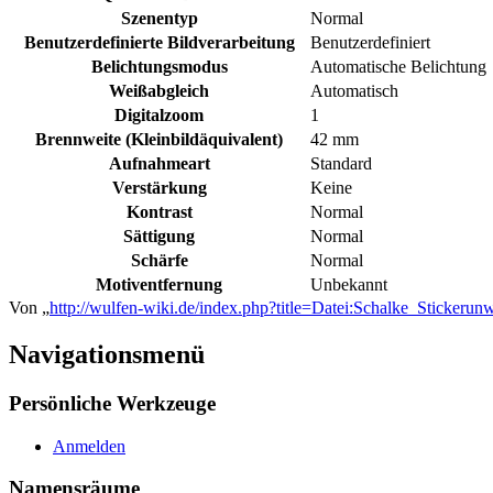
Szenentyp
Normal
Benutzerdefinierte Bildverarbeitung
Benutzerdefiniert
Belichtungsmodus
Automatische Belichtung
Weißabgleich
Automatisch
Digitalzoom
1
Brennweite (Kleinbildäquivalent)
42 mm
Aufnahmeart
Standard
Verstärkung
Keine
Kontrast
Normal
Sättigung
Normal
Schärfe
Normal
Motiventfernung
Unbekannt
Von „
http://wulfen-wiki.de/index.php?title=Datei:Schalke_Sticker
Navigationsmenü
Persönliche Werkzeuge
Anmelden
Namensräume