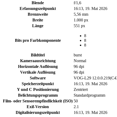
Blende
f/1,6
Erfassungszeitpunkt
16:13, 19. Mai 2026
Brennweite
5,56 mm
Breite
1.000 px
Länge
551 px
8
Bits pro Farbkomponente
8
8
Bildtitel
burst
Kameraausrichtung
Normal
Horizontale Auflösung
96 dpi
Vertikale Auflösung
96 dpi
Software
VOG-L29 12.0.0.219(C
Speicherzeitpunkt
16:13, 19. Mai 2026
Y und C Positionierung
Zentriert
Belichtungsprogramm
Standardprogramm
Film- oder Sensorempfindlichkeit (ISO)
50
Exif-Version
2.1
Digitalisierungszeitpunkt
16:13, 19. Mai 2026