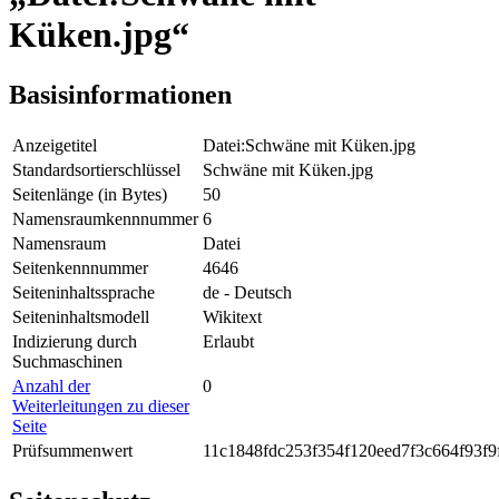
Küken.jpg“
Basisinformationen
Anzeigetitel
Datei:Schwäne mit Küken.jpg
Standardsortierschlüssel
Schwäne mit Küken.jpg
Seitenlänge (in Bytes)
50
Namensraumkennnummer
6
Namensraum
Datei
Seitenkennnummer
4646
Seiteninhaltssprache
de - Deutsch
Seiteninhaltsmodell
Wikitext
Indizierung durch
Erlaubt
Suchmaschinen
Anzahl der
0
Weiterleitungen zu dieser
Seite
Prüfsummenwert
11c1848fdc253f354f120eed7f3c664f93f9