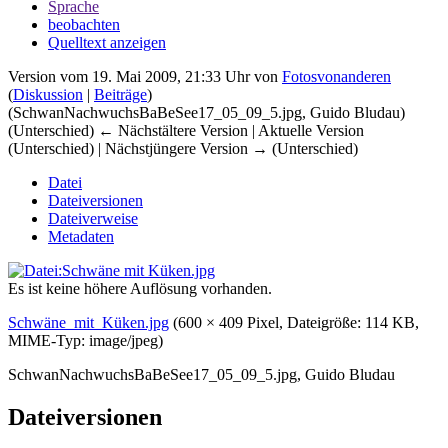
Sprache
beobachten
Quelltext anzeigen
Version vom 19. Mai 2009, 21:33 Uhr von
Fotosvonanderen
(
Diskussion
|
Beiträge
)
(SchwanNachwuchsBaBeSee17_05_09_5.jpg, Guido Bludau)
(Unterschied) ← Nächstältere Version | Aktuelle Version
(Unterschied) | Nächstjüngere Version → (Unterschied)
Datei
Dateiversionen
Dateiverweise
Metadaten
Es ist keine höhere Auflösung vorhanden.
Schwäne_mit_Küken.jpg
‎
(600 × 409 Pixel, Dateigröße: 114 KB,
MIME-Typ:
image/jpeg
)
SchwanNachwuchsBaBeSee17_05_09_5.jpg, Guido Bludau
Dateiversionen