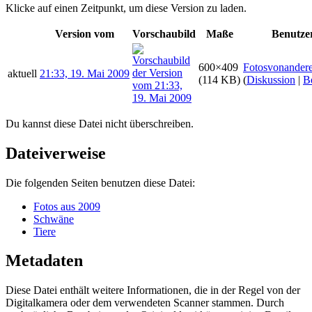
Klicke auf einen Zeitpunkt, um diese Version zu laden.
Version vom
Vorschaubild
Maße
Benutze
600×409
Fotosvonander
aktuell
21:33, 19. Mai 2009
(114 KB)
(
Diskussion
|
B
Du kannst diese Datei nicht überschreiben.
Dateiverweise
Die folgenden Seiten benutzen diese Datei:
Fotos aus 2009
Schwäne
Tiere
Metadaten
Diese Datei enthält weitere Informationen, die in der Regel von der
Digitalkamera oder dem verwendeten Scanner stammen. Durch