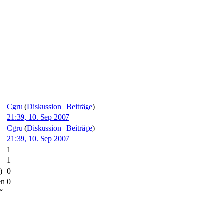
Cgru
(
Diskussion
|
Beiträge
)
21:39, 10. Sep 2007
Cgru
(
Diskussion
|
Beiträge
)
21:39, 10. Sep 2007
1
1
)
0
en
0
“