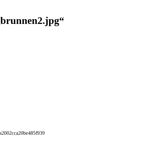
gbrunnen2.jpg“
a2002cca20be485f939