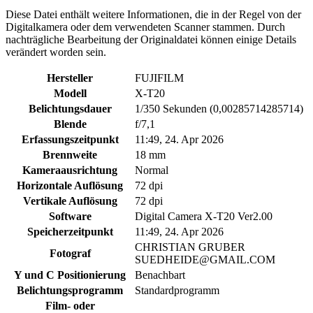
Diese Datei enthält weitere Informationen, die in der Regel von der
Digitalkamera oder dem verwendeten Scanner stammen. Durch
nachträgliche Bearbeitung der Originaldatei können einige Details
verändert worden sein.
Hersteller
FUJIFILM
Modell
X-T20
Belichtungsdauer
1/350 Sekunden (0,00285714285714)
Blende
f/7,1
Erfassungszeitpunkt
11:49, 24. Apr 2026
Brennweite
18 mm
Kameraausrichtung
Normal
Horizontale Auflösung
72 dpi
Vertikale Auflösung
72 dpi
Software
Digital Camera X-T20 Ver2.00
Speicherzeitpunkt
11:49, 24. Apr 2026
CHRISTIAN GRUBER
Fotograf
SUEDHEIDE@GMAIL.COM
Y und C Positionierung
Benachbart
Belichtungsprogramm
Standardprogramm
Film- oder