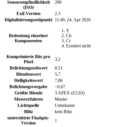
Sensorempfindlichkeit
200
(ISO)
Exif-Version
2.3
Digitalisierungszeitpunkt
11:49, 24. Apr 2026
Y
Bedeutung einzelner
Cb
Komponenten
Cr
Existiert nicht
Komprimierte Bits pro
3,2
Pixel
Belichtungszeitwert
8,51
Blendenwert
5,7
Helligkeitswert
7,86
Belichtungsvorgabe
−0,67
Größte Blende
3 APEX (f/2,83)
Messverfahren
Muster
Lichtquelle
Unbekannt
Blitz
kein Blitz
unterstützte Flashpix-
1
Version