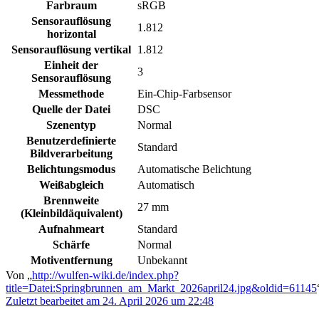
Farbraum
sRGB
Sensorauflösung
1.812
horizontal
Sensorauflösung vertikal
1.812
Einheit der
3
Sensorauflösung
Messmethode
Ein-Chip-Farbsensor
Quelle der Datei
DSC
Szenentyp
Normal
Benutzerdefinierte
Standard
Bildverarbeitung
Belichtungsmodus
Automatische Belichtung
Weißabgleich
Automatisch
Brennweite
27 mm
(Kleinbildäquivalent)
Aufnahmeart
Standard
Schärfe
Normal
Motiventfernung
Unbekannt
Von „
http://wulfen-wiki.de/index.php?
title=Datei:Springbrunnen_am_Markt_2026april24.jpg&oldid=61145
Zuletzt bearbeitet am 24. April 2026 um 22:48