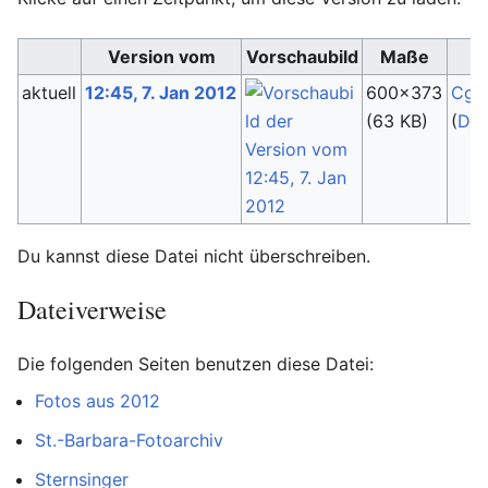
Version vom
Vorschaubild
Maße
aktuell
12:45, 7. Jan 2012
600×373
Cgr
(63 KB)
(
Dis
Du kannst diese Datei nicht überschreiben.
Dateiverweise
Die folgenden Seiten benutzen diese Datei:
Fotos aus 2012
St.-Barbara-Fotoarchiv
Sternsinger