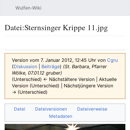
Wulfen-Wiki
Suche
Be
Datei
:
Sternsinger Krippe 11.jpg
Sprache
beobacht
Quel
Version vom 7. Januar 2012, 12:45 Uhr von
Cgru
(
Diskussion
|
Beiträge
)
(St. Barbara, Pfarrer
Wölke, 07.01.12 gruber)
(Unterschied) ← Nächstältere Version | Aktuelle
Version (Unterschied) | Nächstjüngere Version
→ (Unterschied)
Datei
Dateiversionen
Dateiverweise
Metadaten