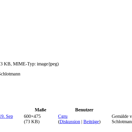
: 73 KB, MIME-Typ:
image/jpeg
)
 Schlotmann
Maße
Benutzer
600×475
Cgru
Gemälde vo
(73 KB)
(
Diskussion
|
Beiträge
)
Schlotman