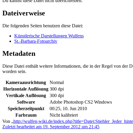
Du kannst diese Datei nicht überschreiben.
Dateiverweise
Die folgenden Seiten benutzen diese Datei:
Künstlerische Darstellungen Wulfens
St.-Barbara-Fotoarchiv
Metadaten
Diese Datei enthält weitere Informationen, die in der Regel von der
worden sein.
Kameraausrichtung
Normal
Horizontale Auflösung
300 dpi
Vertikale Auflösung
300 dpi
Software
Adobe Photoshop CS2 Windows
Speicherzeitpunkt
00:25, 10. Jun 2010
Farbraum
Nicht kalibriert
Von „
http://wulfen-wiki.de/index.php?title=Datei:Stiehler_Jeder_hi
Zuletzt bearbeitet am 19. September 2012 um 21:45