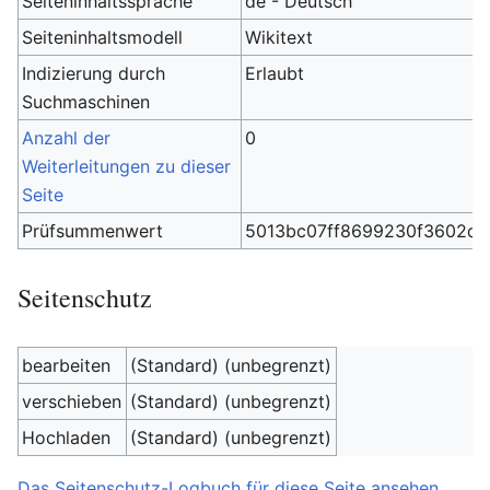
Seiteninhaltssprache
de - Deutsch
Seiteninhaltsmodell
Wikitext
Indizierung durch
Erlaubt
Suchmaschinen
Anzahl der
0
Weiterleitungen zu dieser
Seite
Prüfsummenwert
5013bc07ff8699230f3602d5
Seitenschutz
bearbeiten
(Standard) (unbegrenzt)
verschieben
(Standard) (unbegrenzt)
Hochladen
(Standard) (unbegrenzt)
Das Seitenschutz-Logbuch für diese Seite ansehen.