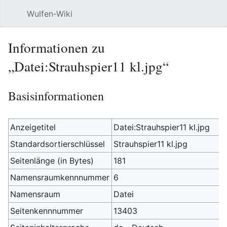
Wulfen-Wiki
Suche
Be
Informationen zu
„Datei:Strauhspier11 kl.jpg“
Basisinformationen
Anzeigetitel
Datei:Strauhspier11 kl.jpg
Standardsortierschlüssel
Strauhspier11 kl.jpg
Seitenlänge (in Bytes)
181
Namensraumkennnummer
6
Namensraum
Datei
Seitenkennnummer
13403