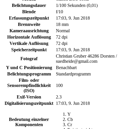
Belichtungsdauer
1/100 Sekunden (0,01)
Blende
f/10
Erfassungszeitpunkt
17:03, 9. Jun 2018
Brennweite
18 mm
Kameraausrichtung
Normal
Horizontale Auflösung
72 dpi
Vertikale Auflösung
72 dpi
Speicherzeitpunkt
17:03, 9. Jun 2018
Christian Gruber 46286 Dorsten /
Fotograf
suedheide@gmail.com
Y und C Positionierung
Benachbart
Belichtungsprogramm
Standardprogramm
Film- oder
Sensorempfindlichkeit
100
(ISO)
Exif-Version
2.3
Digitalisierungszeitpunkt
17:03, 9. Jun 2018
Y
Bedeutung einzelner
Cb
Komponenten
Cr