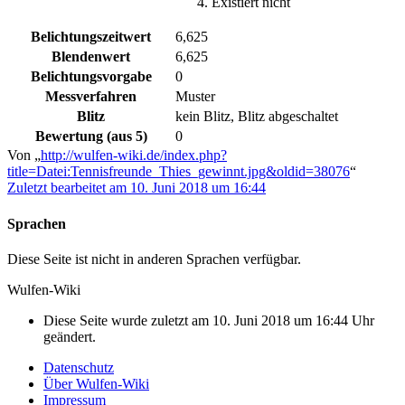
Existiert nicht
Belichtungszeitwert
6,625
Blendenwert
6,625
Belichtungsvorgabe
0
Messverfahren
Muster
Blitz
kein Blitz, Blitz abgeschaltet
Bewertung (aus 5)
0
Von „
http://wulfen-wiki.de/index.php?
title=Datei:Tennisfreunde_Thies_gewinnt.jpg&oldid=38076
“
Zuletzt bearbeitet am 10. Juni 2018 um 16:44
Sprachen
Diese Seite ist nicht in anderen Sprachen verfügbar.
Wulfen-Wiki
Diese Seite wurde zuletzt am 10. Juni 2018 um 16:44 Uhr
geändert.
Datenschutz
Über Wulfen-Wiki
Impressum