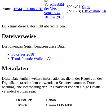
600×401
Cgru
aktuell
16:44, 10. Jun 2018
(225 KB)
(
Diskussion
|
Be
Du kannst diese Datei nicht überschreiben.
Dateiverweise
Die folgenden Seiten benutzen diese Datei:
Fotos aus 2018
Tennisfreunde Wulfen e.V.
Metadaten
Diese Datei enthält weitere Informationen, die in der Regel von der
Digitalkamera oder dem verwendeten Scanner stammen. Durch
nachträgliche Bearbeitung der Originaldatei können einige Details
verändert worden sein.
Hersteller
Canon
Modell
Canon EOS 600D