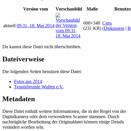
Version vom
Vorschaubild
Maße
Benutze
600×348
Cgru
aktuell
09:31, 18. Mai 2014
(231 KB)
(
Diskussion
|
B
Du kannst diese Datei nicht überschreiben.
Dateiverweise
Die folgenden Seiten benutzen diese Datei:
Fotos aus 2014
Tennisfreunde Wulfen e.V.
Metadaten
Diese Datei enthält weitere Informationen, die in der Regel von der
Digitalkamera oder dem verwendeten Scanner stammen. Durch
nachträgliche Bearbeitung der Originaldatei können einige Details
verändert worden sein.