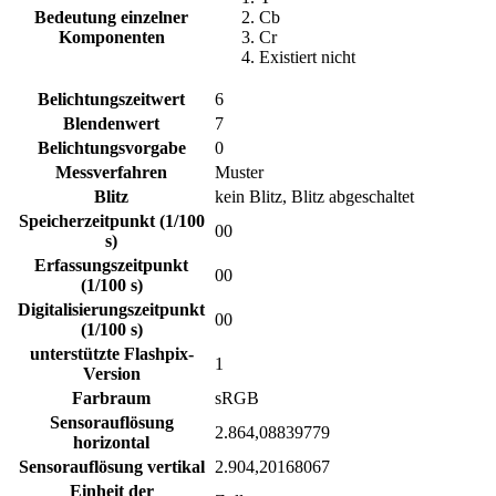
Bedeutung einzelner
Cb
Komponenten
Cr
Existiert nicht
Belichtungszeitwert
6
Blendenwert
7
Belichtungsvorgabe
0
Messverfahren
Muster
Blitz
kein Blitz, Blitz abgeschaltet
Speicherzeitpunkt (1/100
00
s)
Erfassungszeitpunkt
00
(1/100 s)
Digitalisierungszeitpunkt
00
(1/100 s)
unterstützte Flashpix-
1
Version
Farbraum
sRGB
Sensorauflösung
2.864,08839779
horizontal
Sensorauflösung vertikal
2.904,20168067
Einheit der