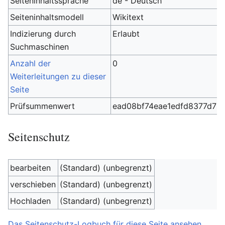
Seiteninhaltssprache
de - Deutsch
Seiteninhaltsmodell
Wikitext
Indizierung durch
Erlaubt
Suchmaschinen
Anzahl der
0
Weiterleitungen zu dieser
Seite
Prüfsummenwert
ead08bf74eae1edfd8377d78
Seitenschutz
bearbeiten
(Standard) (unbegrenzt)
verschieben
(Standard) (unbegrenzt)
Hochladen
(Standard) (unbegrenzt)
Das Seitenschutz-Logbuch für diese Seite ansehen.