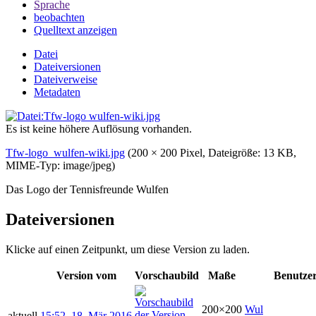
Sprache
beobachten
Quelltext anzeigen
Datei
Dateiversionen
Dateiverweise
Metadaten
Es ist keine höhere Auflösung vorhanden.
Tfw-logo_wulfen-wiki.jpg
‎
(200 × 200 Pixel, Dateigröße: 13 KB,
MIME-Typ:
image/jpeg
)
Das Logo der Tennisfreunde Wulfen
Dateiversionen
Klicke auf einen Zeitpunkt, um diese Version zu laden.
Version vom
Vorschaubild
Maße
Benutze
200×200
Wul
aktuell
15:52, 18. Mär 2016