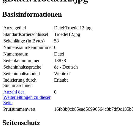
Basisinformationen
Anzeigetitel
Datei:Troedel12.jpg
Standardsortierschlüssel
Troedel12.jpg
Seitenlänge (in Bytes)
58
Namensraumkennnummer
6
Namensraum
Datei
Seitenkennnummer
13878
Seiteninhaltssprache
de - Deutsch
Seiteninhaltsmodell
Wikitext
Indizierung durch
Erlaubt
Suchmaschinen
Anzahl der
0
Weiterleitungen zu dieser
Seite
Prüfsummenwert
16fb3b0cb85ead56996564c8b7df0c135b
Seitenschutz