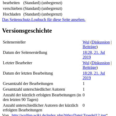
bearbeiten
(Standard) (unbegrenzt)
verschieben
(Standard) (unbegrenzt)
Hochladen
(Standard) (unbegrenzt)
Das Seitenschutz-Logbuch für diese Seite ansehen.
Versionsgeschichte
Seitenersteller
Wul
(
Diskussion
|
Beiträge
)
Datum der Seitenerstellung
18:28, 21. Jul
2019
Letzter Bearbeiter
Wul
(
Diskussion
|
Beiträge
)
Datum der letzten Bearbeitung
18:28, 21. Jul
2019
Gesamtzahl der Bearbeitungen
1
Gesamtzahl unterschiedlicher Autoren
1
Anzahl der kürzlich erfolgten Bearbeitungen (in
0
den letzten 90 Tagen)
Anzahl unterschiedlicher Autoren der kürzlich
0
erfolgten Bearbeitungen
Von „
http://wulfen-wiki.de/index.php?title=Datei:Troedel12.jpg
“