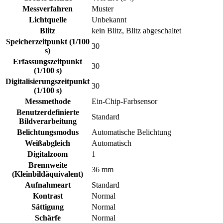
Messverfahren
Muster
Lichtquelle
Unbekannt
Blitz
kein Blitz, Blitz abgeschaltet
Speicherzeitpunkt (1/100
30
s)
Erfassungszeitpunkt
30
(1/100 s)
Digitalisierungszeitpunkt
30
(1/100 s)
Messmethode
Ein-Chip-Farbsensor
Benutzerdefinierte
Standard
Bildverarbeitung
Belichtungsmodus
Automatische Belichtung
Weißabgleich
Automatisch
Digitalzoom
1
Brennweite
36 mm
(Kleinbildäquivalent)
Aufnahmeart
Standard
Kontrast
Normal
Sättigung
Normal
Schärfe
Normal