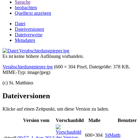
Sprache
beobachten
Quelltext anzeigen
Datei
Dateiversionen
Dateiverweise
Metadaten
Es ist keine höhere Auflösung vorhanden.
Verabschiedungpieper.jpg
‎
(600 × 304 Pixel, Dateigröße: 378 KB,
MIME-Typ:
image/jpeg
)
(c) St. Matthäus
Dateiversionen
Klicke auf einen Zeitpunkt, um diese Version zu laden.
Version vom
Vorschaubild
Maße
Benutzer
600×304
StMatth
aktuell
00:57, 1. Sep 2013