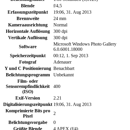
Blende
f/4,5
Erfassungszeitpunkt
19:06, 31. Aug 2013
Brennweite
24 mm
Kameraausrichtung
Normal
Horizontale Auflösung
300 dpi
Vertikale Auflösung
300 dpi
Microsoft Windows Photo Gallery
Software
6.0.6001.18000
Speicherzeitpunkt
00:12, 1. Sep 2013
Fotograf
Adenauer
Y und C Positionierung
Benachbart
Belichtungsprogramm
Unbekannt
Film- oder
Sensorempfindlichkeit
400
(ISO)
Exif-Version
2.21
Digitalisierungszeitpunkt
19:06, 31. Aug 2013
Komprimierte Bits pro
2
Pixel
Belichtungsvorgabe
0
Größte Blende
4 APEX (f/4)