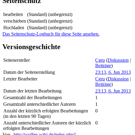
Seitenschutz
bearbeiten
(Standard) (unbegrenzt)
verschieben
(Standard) (unbegrenzt)
Hochladen
(Standard) (unbegrenzt)
Das Seitenschutz-Logbuch für diese Seite ansehen.
Versionsgeschichte
Seitenersteller
Cgru
(
Diskussion
|
Beiträge
)
Datum der Seitenerstellung
23:13, 6. Jun 2013
Letzter Bearbeiter
Cgru
(
Diskussion
|
Beiträge
)
Datum der letzten Bearbeitung
23:13, 6. Jun 2013
Gesamtzahl der Bearbeitungen
1
Gesamtzahl unterschiedlicher Autoren
1
Anzahl der kürzlich erfolgten Bearbeitungen
0
(in den letzten 90 Tagen)
Anzahl unterschiedlicher Autoren der kürzlich
0
erfolgten Bearbeitungen
Von „
http://wulfen-wiki.de/index.php?