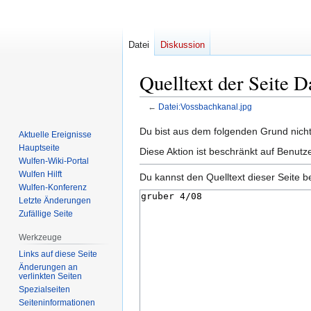
Datei
Diskussion
Quelltext der Seite 
←
Datei:Vossbachkanal.jpg
Zur
Zur
Du bist aus dem folgenden Grund nicht 
Aktuelle Ereignisse
Navigation
Suche
Hauptseite
Diese Aktion ist beschränkt auf Benutz
springen
springen
Wulfen-Wiki-Portal
Wulfen Hilft
Du kannst den Quelltext dieser Seite b
Wulfen-Konferenz
Letzte Änderungen
Zufällige Seite
Werkzeuge
Links auf diese Seite
Änderungen an
verlinkten Seiten
Spezialseiten
Seiten­­informationen